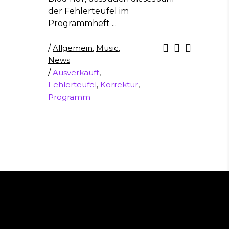
der Fehlerteufel im
Programmheft
/
Allgemein
,
Music
,
News
/
Ausverkauft
,
Fehlerteufel
,
Korrektur
,
Programm