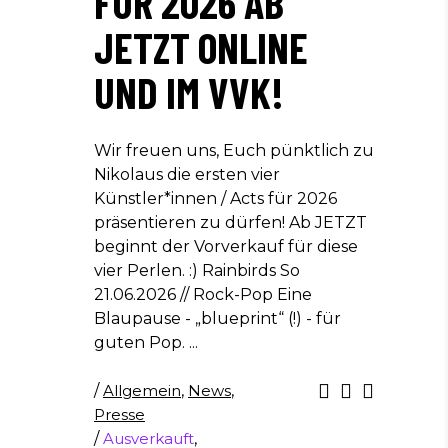
FÜR 2026 AB
JETZT ONLINE
UND IM VVK!
Wir freuen uns, Euch pünktlich zu
Nikolaus die ersten vier
Künstler*innen / Acts für 2026
präsentieren zu dürfen! Ab JETZT
beginnt der Vorverkauf für diese
vier Perlen. :) Rainbirds So
21.06.2026 // Rock-Pop Eine
Blaupause - „blueprint“ (!) - für
guten Pop.
/
Allgemein
,
News
,
Presse
/
Ausverkauft
,