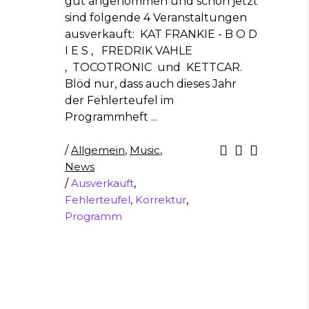
gut angenommen und schon jetzt
sind folgende 4 Veranstaltungen
ausverkauft: KAT FRANKIE - B O D
I E S , FREDRIK VAHLE
, TOCOTRONIC und KETTCAR.
Blöd nur, dass auch dieses Jahr
der Fehlerteufel im
Programmheft
/
Allgemein
,
Music
,
News
/
Ausverkauft
,
Fehlerteufel
,
Korrektur
,
Programm