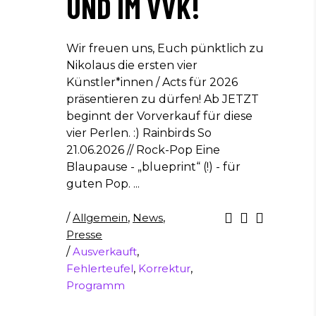
UND IM VVK!
Wir freuen uns, Euch pünktlich zu
Nikolaus die ersten vier
Künstler*innen / Acts für 2026
präsentieren zu dürfen! Ab JETZT
beginnt der Vorverkauf für diese
vier Perlen. :) Rainbirds So
21.06.2026 // Rock-Pop Eine
Blaupause - „blueprint“ (!) - für
guten Pop.
/
Allgemein
,
News
,
Presse
/
Ausverkauft
,
Fehlerteufel
,
Korrektur
,
Programm